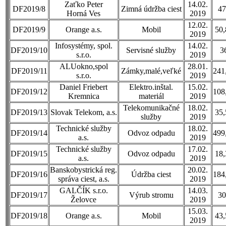
Zaťko Peter
14.02.
DF2019/8
Zimná údržba ciest
47
Horná Ves
2019
12.02.
DF2019/9
Orange a.s.
Mobil
50,
2019
Infosystémy, spol.
14.02.
DF2019/10
Servisné služby
3
s.r.o.
2019
ALUokno,spol
28.01.
DF2019/11
Zámky,malé,veľké
241
s.r.o.
2019
Daniel Friebert
Elektro.inštal.
15.02.
DF2019/12
108
Kremnica
materiál
2019
Telekomunikačné
18.02.
DF2019/13
Slovak Telekom, a.s.
35,
služby
2019
Technické služby
18.02.
DF2019/14
Odvoz odpadu
499
a.s.
2019
Technické služby
17.02.
DF2019/15
Odvoz odpadu
18,
a.s.
2019
Banskobystrická reg.
20.02.
DF2019/16
Údržba ciest
184
správa ciest, a.s.
2019
GALČÍK s.r.o.
14.03.
DF2019/17
Výrub stromu
30
Želovce
2019
15.03.
DF2019/18
Orange a.s.
Mobil
43,
2019