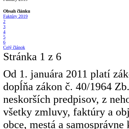
Obsah článku
Faktúry 2019
2
3
4
5
6
Celý článok
Stránka 1 z 6
Od 1. januára 2011 platí zá
dopĺňa zákon č. 40/1964 Zb
neskorších predpisov, z neh
všetky zmluvy, faktúry a ob
obce, mestá a samosprávne k