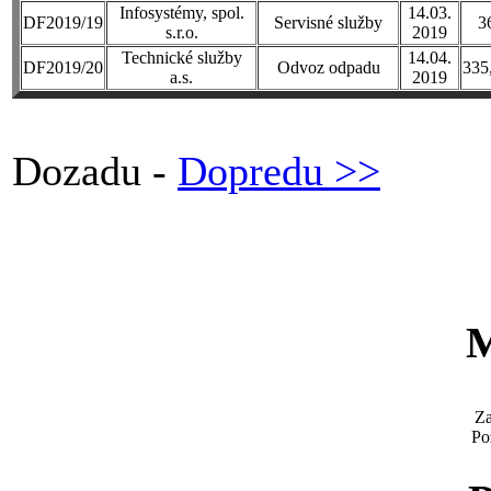
Infosystémy, spol.
14.03.
DF2019/19
Servisné služby
3
s.r.o.
2019
Technické služby
14.04.
DF2019/20
Odvoz odpadu
335
a.s.
2019
Dozadu -
Dopredu >>
M
Za
Po