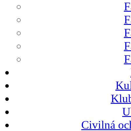
F
F
F
F
F
Ku
Klu
U
Civilná oc