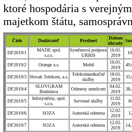
ktoré hospodária s verejným
majetkom štátu, samosprávn
Dátum
Čislo
Dodávateľ
Predmet
Su
úhrady
MADE spol.
Systémová podpora
16.01.
DF2019/1
10
s.r.o.
URBIS
2019
16.01.
DF2019/2
Orange a.s.
Mobil
49,
2019
Telekomunikačné
18.01.
DF2019/3
Slovak Telekom, a.s.
35,
služby
2019
SLOVGRAM
04.02.
DF2019/4
Odmeny umelcom
38,
Bratislava
2019
Infosystémy, spol.
11.02.
DF2019/5
Servisné služby
8
s.r.o.
2019
12.02.
DF2019/6
SOZA
Autorská odmena
1
2019
12.02.
DF2019/7
SOZA
Autorská odmena
14,
2019