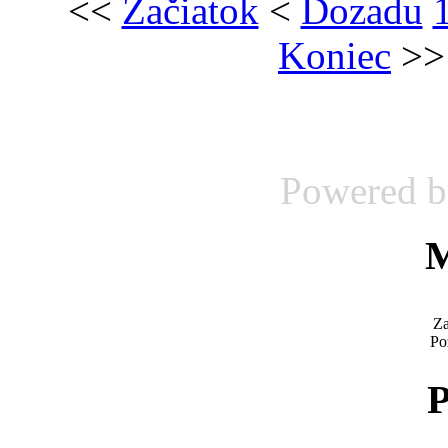
<<
Začiatok
<
Dozadu
Koniec
>>
Powered 
M
Za
Po
P