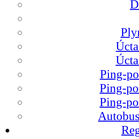
D
Ply
Úcta
Úcta
Ping-po
Ping-po
Ping-po
Autobus
Reg