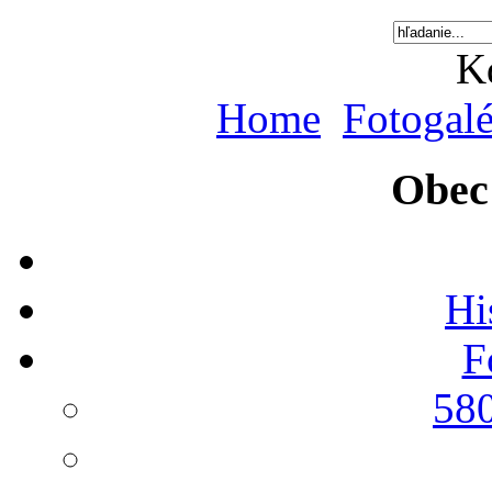
K
Home
Fotogalé
Obec
Hi
F
580