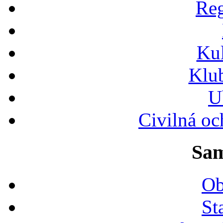
Reg
Ku
Klu
U
Civilná oc
Sam
Ob
St