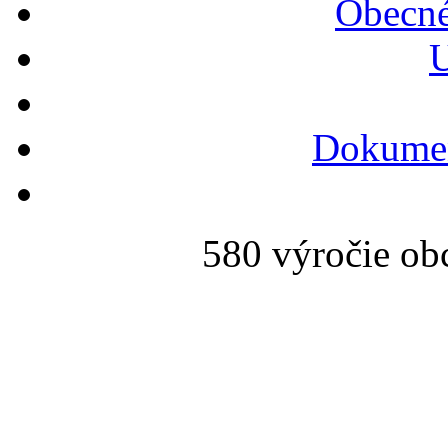
Obecné
U
Dokumen
580 výročie ob