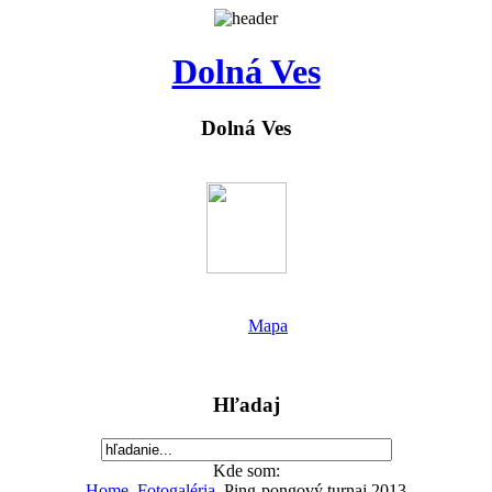
Dolná Ves
Dolná Ves
Mapa
Hľadaj
Kde som:
Home
Fotogaléria
Ping-pongový turnaj 2013