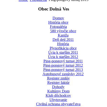
Obec Dolná Ves
Domov
História obce
Fotogaléria
580 výročie obce
Kaniža
Deň detí 2011
História
Plynofikácia obce
Úcta k starším 2011
Úcta k starším 2012
Ping-pongový turnaj 2011
Ping-pongový turnaj 2012
Ping-pongový turnaj 2013
Autobusové zastávky 2012
Register zmlúv
Register faktúr
Dohody
Kultúrny Dom
Klub dôchodcov
Ubytovanie
Civilná ochrana obyvateľstva